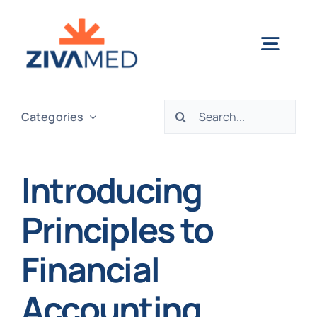
Skip
to
Togg
content
Navig
ZivaMed Home
Search
Categories
for:
Orthopedics
Introducing
Apply Now
Principles to
Financial
Accounting